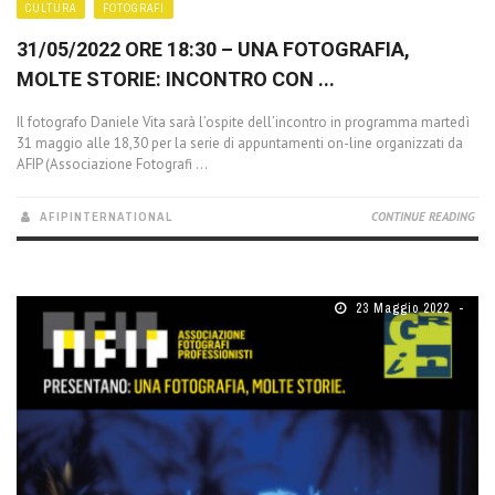
CULTURA
FOTOGRAFI
31/05/2022 ORE 18:30 – UNA FOTOGRAFIA,
MOLTE STORIE: INCONTRO CON ...
Il fotografo Daniele Vita sarà l’ospite dell’incontro in programma martedì
31 maggio alle 18,30 per la serie di appuntamenti on-line organizzati da
AFIP (Associazione Fotografi ...
AFIPINTERNATIONAL
CONTINUE READING
23 Maggio 2022