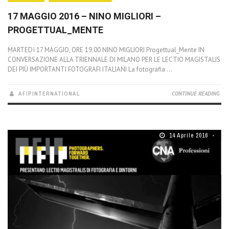
17 MAGGIO 2016 – NINO MIGLIORI –
PROGETTUAL_MENTE
MARTEDì 17 MAGGIO, ORE 19.00 NINO MIGLIORI Progettual_Mente IN
CONVERSAZIONE ALLA TRIENNALE DI MILANO PER LE LECTIO MAGISTALIS
DEI PIÙ IMPORTANTI FOTOGRAFI ITALIANI La fotografia ...
AFIPINTERNATIONAL
CONTINUE READING
14 Aprile 2016