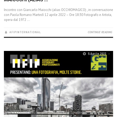
Incontro con Giancarlo Maiocchi (alias OCCHIOMAGICO) , in conversazione
con Paola Romano Martedì 12 aprile 2022 – Ore 18:30 Fotografo e Artista,
opera dal 1972 ...
AFIPINTERNATIONAL
CONTINUE READING
5 Aprile 2022