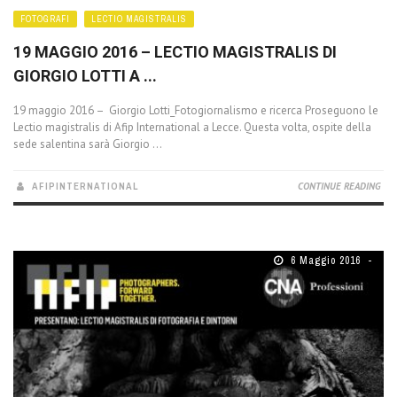
FOTOGRAFI
LECTIO MAGISTRALIS
19 MAGGIO 2016 – LECTIO MAGISTRALIS DI
GIORGIO LOTTI A ...
19 maggio 2016 – Giorgio Lotti_Fotogiornalismo e ricerca Proseguono le
Lectio magistralis di Afip International a Lecce. Questa volta, ospite della
sede salentina sarà Giorgio ...
AFIPINTERNATIONAL
CONTINUE READING
6 Maggio 2016