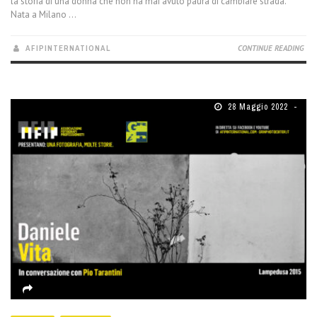
la storia di una donna che non ha mai avuto paura di cambiare strada.
Nata a Milano ...
AFIPINTERNATIONAL
CONTINUE READING
28 Maggio 2022