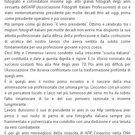
fotografo e cofondatore insieme agli altri grandi fotografi degli anni
sessanta dell’AFIP (Associazione Fotografi Italiani Professionisti) di cui è
stato ininterrottamente presidente per molte decadi fino ad oggi, prima
come presidente operativo e poi onorario.
Ma sempre come gli dicevo “il vero presidente”. Ottimo e celebrato tra i
migliori fotografi italiani per molte decadi non aveva mai disgiunto la sua
attività professionale dalla difesa della professsione e dalla costruzione
di un’etica del nostro lavoro che aveva sentito da subito come
fondamentale per una professione giovane e poco coesa.
Così Afip e l’immenso lavoro condotto sulla crescente “scuola italiana”
per costituirla e dare a questa dignità e rigore. E lo sforzo coronato da
successi costanti fino alla fine degli anni ‘70. Poi anni più difficili per
l’Associazione che doveva confrontarsi con la trasformazione profonda di
quegli anni.
È in quegli anni il nostro primo incontro e il nascere della mia
ammirazione sia professionale che umana per lui. L’incontro con un uomo
e un pensatore lucido e laico nel più luminoso dei sensi mi ha da subito
fatto innamorare di lui e del suo pensiero razionale e insieme
lungimirante.
Lavoro durissimo il suo di presidente in anni in cui Afip sembrava aver
perso il suo ruolo di perno di una fotografia italiana sempre più
frammentata e polverizzata ma condotto con una dedizione e una tenuta
da vero combattente.
E poi gli anni meravigliosi della rinascita di AFIP, l’ingersso nella CNA