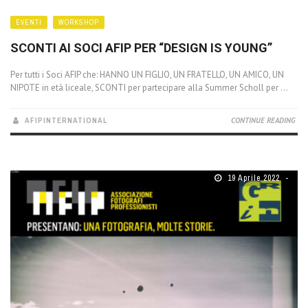
EVENTI
WORKSHOP
SCONTI AI SOCI AFIP PER “DESIGN IS YOUNG”
Per tutti i Soci AFIP che: HANNO UN FIGLIO, UN FRATELLO, UN AMICO, UN
NIPOTE in età liceale, SCONTI per partecipare alla Summer Scholl per ...
AFIPINTERNATIONAL
CONTINUE READING
19 Aprile 2022