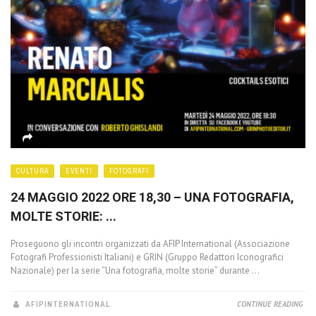
CULTURA
EVENTI
FOTOGRAFI
24 MAGGIO 2022 ORE 18,30 – UNA FOTOGRAFIA,
MOLTE STORIE: ...
Proseguono gli incontri organizzati da AFIP International (Associazione
Fotografi Professionisti Italiani) e GRIN (Gruppo Redattori Iconografici
Nazionale) per la serie “Una fotografia, molte storie” durante ...
AFIPINTERNATIONAL
CONTINUE READING