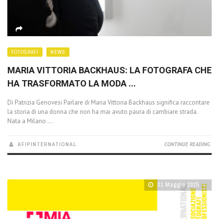
FOTOGRAFI
NEWS
MARIA VITTORIA BACKHAUS: LA FOTOGRAFA CHE
HA TRASFORMATO LA MODA ...
Di Patrizia Genovesi Parlare di Maria Vittoria Backhaus significa raccontare
la storia di una donna che non ha mai avuto paura di cambiare strada.
Nata a Milano ...
AFIPINTERNATIONAL
CONTINUE READING
21 Maggio 2025