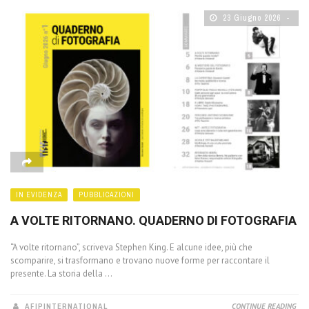
23 Giugno 2026
IN EVIDENZA
PUBBLICAZIONI
A VOLTE RITORNANO. QUADERNO DI FOTOGRAFIA
“A volte ritornano”, scriveva Stephen King. E alcune idee, più che
scomparire, si trasformano e trovano nuove forme per raccontare il
presente. La storia della ...
AFIPINTERNATIONAL
CONTINUE READING