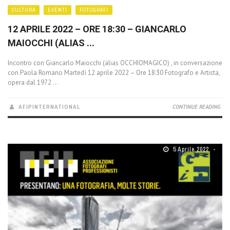
CULTURA
EVENTI
FOTOGRAFI
12 APRILE 2022 – ORE 18:30 – GIANCARLO
MAIOCCHI (ALIAS ...
Incontro con Giancarlo Maiocchi (alias OCCHIOMAGICO) , in conversazione
con Paola Romano Martedì 12 aprile 2022 – Ore 18:30 Fotografo e Artista,
opera dal 1972 ...
AFIPINTERNATIONAL
CONTINUE READING
5 Aprile 2022