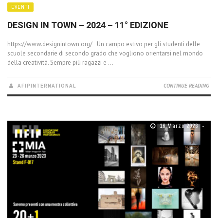
EVENTI
DESIGN IN TOWN – 2024 – 11° EDIZIONE
https://www.designintown.org/ Un campo estivo per gli studenti delle
scuole secondarie di secondo grado che vogliono orientarsi nel mondo
della creatività. Sempre più ragazzi e ...
AFIPINTERNATIONAL
CONTINUE READING
16 Marzo 2023