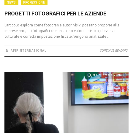
NEWS
PROFESSIONE
PROGETTI FOTOGRAFICI PER LE AZIENDE
L’articolo esplora come fotografi e autori visivi possano proporre alle
imprese progetti fotografici che uniscono valore artistico, rilevanza
culturale e corretta impostazione fiscale. Vengono analizzate ...
AFIPINTERNATIONAL
CONTINUE READING
9 Settembre 2025