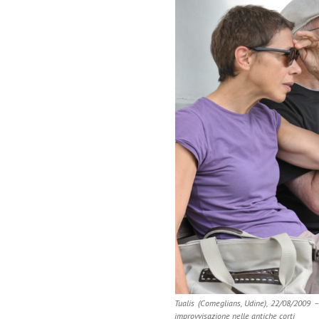
Tualis (Comeglians, Udine), 22/08/2009
improvvisazione nelle antiche corti