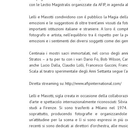
con le Lectio Magistralis organizzate da AFIP, in agenda 
Lelli e Masotti condividono con il pubblico la Magia della
emozioni e le suggestioni di oltre trent’anni vissuti da fo
importanti istituzioni italiane e straniere. A loro il com
fotografo e artista, nell’equilibrio tra il rispetto per l
emozioni e i sentimenti dei diversi soggetti come dei gene
Centinaia i mostri sacri immortalati, nel corso degli a
Stratos – a tu per tu con i vari Dario Fo, Bob Wilson, Car
anche Lucio Dalla, Claudio Lolli, Francesco Guccini, Fra
Scala al teatro sperimentale degli Anni Settanta segue l’
Diretta streaming su: http://www.afipinternational.com/
Lelli e Masotti, sigla creata in occasione della collaboraz
d’arte e spettacolo internazionalmente riconosciuti: Silvi
studi a Firenze. Si sono trasferiti a Milano nel 197
soprattutto, producendo fotografie e organizzandole 
un’attitudine per la scena e lì si sono espressi in più oc
recenti si sono dedicati ai direttori d’orchestra, alle music