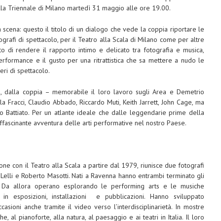
alla Triennale di Milano martedì 31 maggio alle ore 19.00.
 scena: questo il titolo di un dialogo che vede la coppia riportare le
tografi di spettacolo, per il Teatro alla Scala di Milano come per altre
pito di rendere il rapporto intimo e delicato tra fotografia e musica,
a performance e il gusto per una ritrattistica che sa mettere a nudo le
ri di spettacolo.
nni, dalla coppia – memorabile il loro lavoro sugli Area e Demetrio
la Fracci, Claudio Abbado, Riccardo Muti, Keith Jarrett, John Cage, ma
nco Battiato. Per un atlante ideale che dalle leggendarie prime della
affascinante avventura delle arti performative nel nostro Paese.
ione con il Teatro alla Scala a partire dal 1979, riunisce due fotografi
a Lelli e Roberto Masotti. Nati a Ravenna hanno entrambi terminato gli
4. Da allora operano esplorando le performing arts e le musiche
in esposizioni, installazioni e pubblicazioni. Hanno sviluppato
casioni anche tramite il video verso l’interdisciplinarietà. In mostre
he, al pianoforte, alla natura, al paesaggio e ai teatri in Italia. Il loro