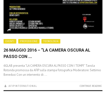
EVENTI
PROFESSIONE
TECNOLOGIA
26 MAGGIO 2016 – “LA CAMERA OSCURA AL
PASSO CON ...
6GLAB presenta “LA CAMERA OSCURA AL PASSO CON I TEMPI” Tavola
Rotonda promossa da AFIP sulla stampa fotografica Moderatore: Settimio
Benedusi Con un intervento di: ...
AFIPINTERNATIONAL
CONTINUE READING