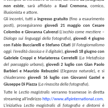
non esiste
, sarà affidato a
Raul Cremona
, comico,
illusionista e attore.
Gli incontri, tutti a
ingresso gratuito
(fino a esaurimento
posti), proseguiranno
giovedì 21 maggio con Cesare
Colombo e Giovanna Calvenzi
(
L’occhio come mestiere –
Dialogo sui linguaggi della fotografia
),
giovedì 4 giugno
con Fabio Bucciarelli e Stefano Citati
(
Il Fotogiornalismo
oggi: l’eredità classica e il digitale
),
giovedì 18 giugno con
Gabriele Croppi e Mariateresa Cerretelli
(
La Metafisica
del paesaggio urbano
),
giovedì 2 luglio con Gian Paolo
Barbieri e Maurizio Rebuzzini
(
Eleganza naturale
), e si
chiuderanno
giovedì 16 luglio con Giovanni Gastel e
.
Giuseppe Di Piazza
(
La rinascita della fotografia
)
Tutte le
Lectio magistralis
verranno trasmesse in diretta
.
streaming all’indirizzo
http://www.afipinternational.com
L’iniziativa
Lectio magistralis di fotografia e dintorni
è