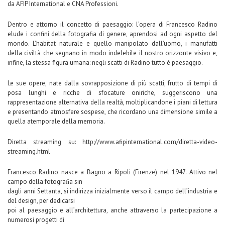
da AFIP International e CNA Professioni.
Dentro e attorno il concetto di paesaggio: l’opera di Francesco Radino
elude i confini della fotografia di genere, aprendosi ad ogni aspetto del
mondo. L’habitat naturale e quello manipolato dall’uomo, i manufatti
della civiltà che segnano in modo indelebile il nostro orizzonte visivo e,
infine, la stessa figura umana: negli scatti di Radino tutto è paesaggio.
Le sue opere, nate dalla sovrapposizione di più scatti, frutto di tempi di
posa lunghi e ricche di sfocature oniriche, suggeriscono una
rappresentazione alternativa della realtà, moltiplicandone i piani di lettura
e presentando atmosfere sospese, che ricordano una dimensione simile a
quella atemporale della memoria.
Diretta streaming su: http://www.afipinternational.com/diretta-video-
streaming.html
Francesco Radino nasce a Bagno a Ripoli (Firenze) nel 1947. Attivo nel
campo della fotograﬁa sin
dagli anni Settanta, si indirizza inizialmente verso il campo dell’industria e
del design, per dedicarsi
poi al paesaggio e all’architettura, anche attraverso la partecipazione a
numerosi progetti di