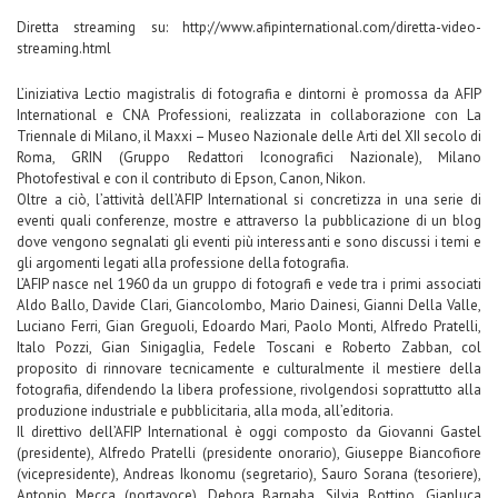
Diretta streaming su: http://www.afipinternational.com/diretta-video-
streaming.html
L’iniziativa Lectio magistralis di fotografia e dintorni è promossa da AFIP
International e CNA Professioni, realizzata in collaborazione con La
Triennale di Milano, il Maxxi – Museo Nazionale delle Arti del XII secolo di
Roma, GRIN (Gruppo Redattori Iconografici Nazionale), Milano
Photofestival e con il contributo di Epson, Canon, Nikon.
Oltre a ciò, l’attività dell’AFIP International si concretizza in una serie di
eventi quali conferenze, mostre e attraverso la pubblicazione di un blog
dove vengono segnalati gli eventi più interessanti e sono discussi i temi e
gli argomenti legati alla professione della fotografia.
L’AFIP nasce nel 1960 da un gruppo di fotografi e vede tra i primi associati
Aldo Ballo, Davide Clari, Giancolombo, Mario Dainesi, Gianni Della Valle,
Luciano Ferri, Gian Greguoli, Edoardo Mari, Paolo Monti, Alfredo Pratelli,
Italo Pozzi, Gian Sinigaglia, Fedele Toscani e Roberto Zabban, col
proposito di rinnovare tecnicamente e culturalmente il mestiere della
fotografia, difendendo la libera professione, rivolgendosi soprattutto alla
produzione industriale e pubblicitaria, alla moda, all’editoria.
Il direttivo dell’AFIP International è oggi composto da Giovanni Gastel
(presidente), Alfredo Pratelli (presidente onorario), Giuseppe Biancofiore
(vicepresidente), Andreas Ikonomu (segretario), Sauro Sorana (tesoriere),
Antonio Mecca (portavoce), Debora Barnaba, Silvia Bottino, Gianluca