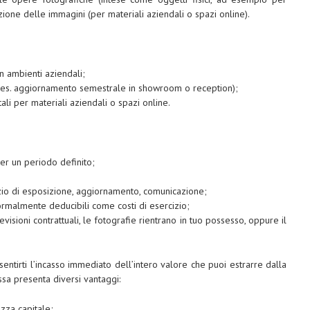
zazione delle immagini (per materiali aziendali o spazi online).
 ambienti aziendali;
 (es. aggiornamento semestrale in showroom o reception);
li per materiali aziendali o spazi online.
per un periodo definito;
izio di esposizione, aggiornamento, comunicazione;
ormalmente deducibili come costi di esercizio;
visioni contrattuali, le fotografie rientrano in tuo possesso, oppure il
entirti l’incasso immediato dell’intero valore che puoi estrarre dalla
ssa presenta diversi vantaggi:
zza capitale;