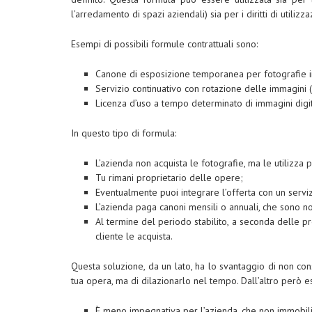
l’arredamento di spazi aziendali) sia per i diritti di utiliz
Esempi di possibili formule contrattuali sono:
Canone di esposizione temporanea per fotografie in
Servizio continuativo con rotazione delle immagini
Licenza d’uso a tempo determinato di immagini digita
In questo tipo di formula:
L’azienda non acquista le fotografie, ma le utilizza 
Tu rimani proprietario delle opere;
Eventualmente puoi integrare l’offerta con un serv
L’azienda paga canoni mensili o annuali, che sono n
Al termine del periodo stabilito, a seconda delle pre
cliente le acquista.
Questa soluzione, da un lato, ha lo svantaggio di non cons
tua opera, ma di dilazionarlo nel tempo. Dall’altro però e
È meno impegnativa per l’azienda, che non immobili