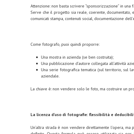
Attenzione: non basta scrivere “sponsorizzazione” in una fa
Serve che il progetto sia reale, coerente, documentato, e che
comunicati stampa, contenuti social, documentazione dell’
Come fotografo, puoi quindi proporre:
Una mostra in azienda (se ben costruita);
Una pubblicazione d’autore collegata all’attività azi
Una serie fotografica tematica (sul territorio, sul
aziendale.
La chiave è: non vendere solo le foto, ma costruire un pr
La licenza d’uso di fotografie: flessibilità e deducibil
Un’altra strada è non vendere direttamente l’opera, ma 
definito. Questa formula può essere utilizzata sia per