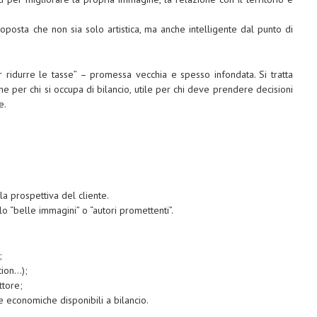
posta che non sia solo artistica, ma anche intelligente dal punto di
er ridurre le tasse” – promessa vecchia e spesso infondata. Si tratta
e per chi si occupa di bilancio, utile per chi deve prendere decisioni
e.
a prospettiva del cliente.
o “belle immagini” o “autori promettenti”.
;
ption…);
ttore;
e economiche disponibili a bilancio.