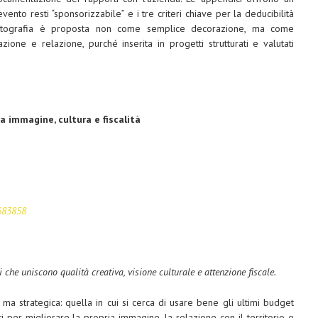
vento resti “sponsorizzabile” e i tre criteri chiave per la deducibilità
 la fotografia è proposta non come semplice decorazione, ma come
zione e relazione, purché inserita in progetti strutturati e valutati
a immagine, cultura e fiscalità
7683858
i che uniscono qualità creativa, visione culturale e attenzione fiscale.
ma strategica: quella in cui si cerca di usare bene gli ultimi budget
 per migliorare la propria immagine, la relazione con il territorio e