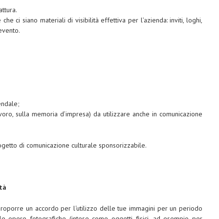
ttura.
 ci siano materiali di visibilità effettiva per l’azienda: inviti, loghi,
evento.
endale;
 lavoro, sulla memoria d’impresa) da utilizzare anche in comunicazione
ogetto di comunicazione culturale sponsorizzabile.
ità
proporre un accordo per l‘utilizzo delle tue immagini per un periodo
 le opere fotografiche (intese come oggetti fisici, ad esempio per