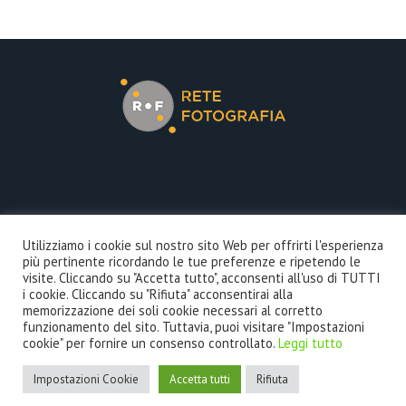
COOKIE POLICY
Utilizziamo i cookie sul nostro sito Web per offrirti l'esperienza
più pertinente ricordando le tue preferenze e ripetendo le
PRIVACY POLICY
visite. Cliccando su "Accetta tutto", acconsenti all'uso di TUTTI
i cookie. Cliccando su "Rifiuta" acconsentirai alla
memorizzazione dei soli cookie necessari al corretto
funzionamento del sito. Tuttavia, puoi visitare "Impostazioni
cookie" per fornire un consenso controllato.
Leggi tutto
?>
© COPYRIGHT 2025 - AFIP INTERNATIONAL. ALL RIGHTS RESERVED -
Impostazioni Cookie
Accetta tutti
Rifiuta
PARTITA IVA: 08432560962