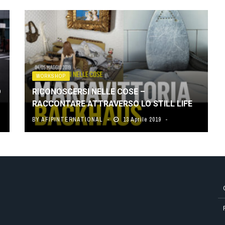
WORKSHOP
D
RICONOSCERSI NELLE COSE –
RACCONTARE ATTRAVERSO LO STILL LIFE
BY
AFIPINTERNATIONAL
13 Aprile 2019