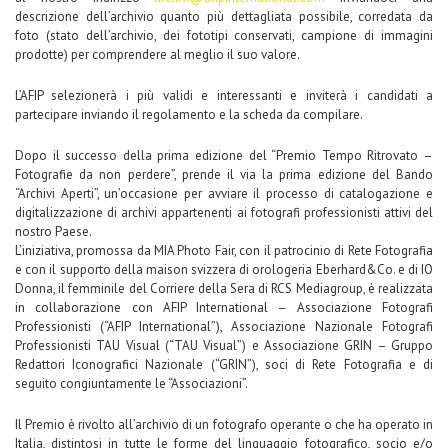
descrizione dell’archivio quanto più dettagliata possibile, corredata da
foto (stato dell’archivio, dei fototipi conservati, campione di immagini
prodotte) per comprendere al meglio il suo valore.
L’AFIP selezionerà i più validi e interessanti e inviterà i candidati a
partecipare inviando il regolamento e la scheda da compilare.
Dopo il successo della prima edizione del “Premio Tempo Ritrovato –
Fotografie da non perdere”, prende il via la prima edizione del Bando
“Archivi Aperti”, un’occasione per avviare il processo di catalogazione e
digitalizzazione di archivi appartenenti ai fotografi professionisti attivi del
nostro Paese.
L’iniziativa, promossa da MIA Photo Fair, con il patrocinio di Rete Fotografia
e con il supporto della maison svizzera di orologeria Eberhard&Co. e di IO
Donna, il femminile del Corriere della Sera di RCS Mediagroup, è realizzata
in collaborazione con AFIP International – Associazione Fotografi
Professionisti (“AFIP International”), Associazione Nazionale Fotografi
Professionisti TAU Visual (“TAU Visual”) e Associazione GRIN – Gruppo
Redattori Iconografici Nazionale (“GRIN”), soci di Rete Fotografia e di
seguito congiuntamente le “Associazioni”.
Il Premio è rivolto all’archivio di un fotografo operante o che ha operato in
Italia, distintosi in tutte le forme del linguaggio fotografico, socio e/o