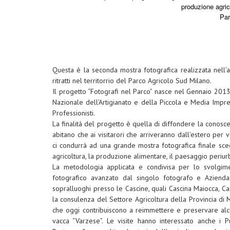
produzione agrico
Par
Questa è la seconda mostra fotografica realizzata nell’am
ritratti nel territorrio del Parco Agricolo Sud Milano.
Il progetto “Fotografi nel Parco” nasce nel Gennaio 201
Nazionale dell’Artigianato e della Piccola e Media Impr
Professionisti.
La finalità del progetto è quella di diffondere la conoscen
abitano che ai visitarori che arriveranno dall’estero per 
ci condurrà ad una grande mostra fotografica finale scegli
agricoltura, la produzione alimentare, il paesaggio periur
La metodologia applicata e condivisa per lo svolgime
fotografico avanzato dal singolo fotografo e Azienda
sopralluoghi presso le Cascine, quali Cascina Maiocca, C
la consulenza del Settore Agricoltura della Provincia di 
che oggi contribuiscono a reimmettere e preservare alcu
vacca “Varzese”. Le visite hanno interessato anche i P