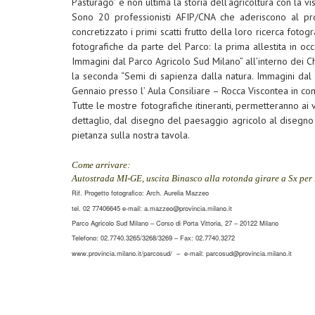
Pasturago” e non ultima la storia dell’agricoltura con la vi
Sono 20 professionisti AFIP/CNA che aderiscono al pro
concretizzato i primi scatti frutto della loro ricerca fot
fotografiche da parte del Parco: la prima allestita in occ
Immagini dal Parco Agricolo Sud Milano” all’interno dei Ch
la seconda “Semi di sapienza dalla natura. Immagini dal
Gennaio presso l’ Aula Consiliare – Rocca Viscontea in com
Tutte le mostre fotografiche itineranti, permetteranno ai vi
dettaglio, dal disegno del paesaggio agricolo al disegno d
pietanza sulla nostra tavola.
Come arrivare:
Autostrada MI-GE, uscita Binasco alla rotonda girare a Sx per L
Rif. Progetto fotografico: Arch. Aurelia Mazzeo
tel. 02 77406645 e-mail:
a.mazzeo@provincia.milano.it
Parco Agricolo Sud Milano – Corso di Porta Vittoria, 27 – 20122 Milano
Telefono: 02.7740.3265/3268/3269 – Fax: 02.7740.3272
www.provincia.milano.it/parcosud/
–
e-mail: parcosud@provincia.milano.it