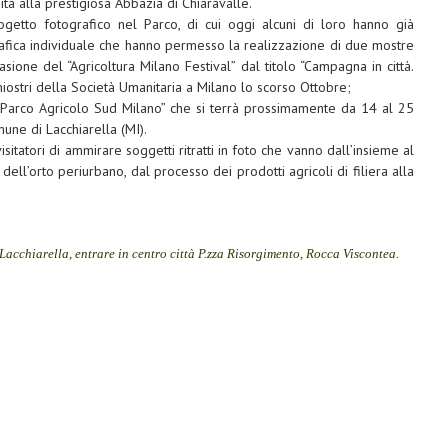
sita alla prestigiosa Abbazia di Chiaravalle.
getto fotografico nel Parco, di cui oggi alcuni di loro hanno già
ografica individuale che hanno permesso la realizzazione di due mostre
asione del “Agricoltura Milano Festival” dal titolo “Campagna in città.
iostri della Società Umanitaria a Milano lo scorso Ottobre;
 Parco Agricolo Sud Milano” che si terrà prossimamente da 14 al 25
une di Lacchiarella (MI).
sitatori di ammirare soggetti ritratti in foto che vanno dall’insieme al
ell’orto periurbano, dal processo dei prodotti agricoli di filiera alla
acchiarella, entrare in centro città P.zza Risorgimento, Rocca Viscontea.