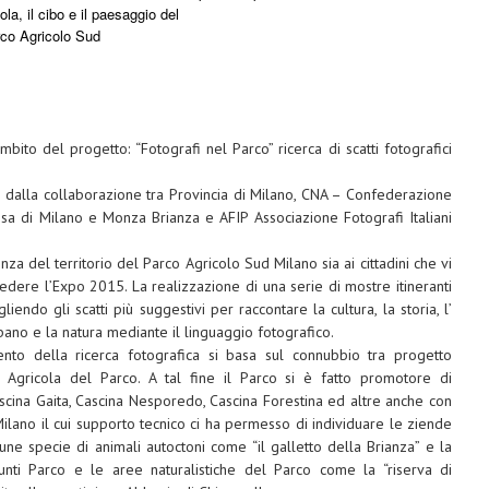
la, il cibo e il paesaggio del
co Agricolo Sud
bito del progetto: “Fotografi nel Parco” ricerca di scatti fotografici
3 dalla collaborazione tra Provincia di Milano, CNA – Confederazione
esa di Milano e Monza Brianza e AFIP Associazione Fotografi Italiani
za del territorio del Parco Agricolo Sud Milano sia ai cittadini che vi
vedere l’Expo 2015. La realizzazione di una serie di mostre itineranti
endo gli scatti più suggestivi per raccontare la cultura, la storia, l’
bano e la natura mediante il linguaggio fotografico.
nto della ricerca fotografica si basa sul connubbio tra progetto
 Agricola del Parco. A tal fine il Parco si è fatto promotore di
ascina Gaita, Cascina Nesporedo, Cascina Forestina ed altre anche con
Milano il cui supporto tecnico ci ha permesso di individuare le ziende
ne specie di animali autoctoni come “il galletto della Brianza” e la
unti Parco e le aree naturalistiche del Parco come la “riserva di