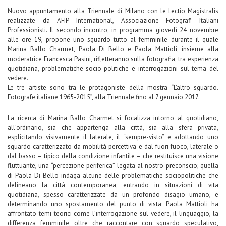
Nuovo appuntamento alla Triennale di Milano con le Lectio Magistralis
realizzate da AFIP International, Associazione Fotografi Italiani
Professionisti. Il secondo incontro, in programma giovedì 24 novembre
alle ore 19, propone uno sguardo tutto al femminile durante il quale
Marina Ballo Charmet, Paola Di Bello e Paola Mattioli, insieme alla
moderatrice Francesca Pasini, rifletteranno sulla fotografia, tra esperienza
quotidiana, problematiche socio-politiche e interrogazioni sul tema del
vedere.
Le tre artiste sono tra le protagoniste della mostra “L’altro sguardo.
Fotografe italiane 1965-2015”, alla Triennale fino al 7 gennaio 2017.
La ricerca di Marina Ballo Charmet si focalizza intorno al quotidiano,
all’ordinario, sia che appartenga alla città, sia alla sfera privata,
esplicitando visivamente il laterale, il “sempre-visto” e adottando uno
sguardo caratterizzato da mobilità percettiva e dal fuori fuoco, laterale o
dal basso – tipico della condizione infantile – che restituisce una visione
fluttuante, una “percezione periferica” legata al nostro preconscio; quella
di Paola Di Bello indaga alcune delle problematiche sociopolitiche che
delineano la città contemporanea, entrando in situazioni di vita
quotidiana, spesso caratterizzate da un profondo disagio umano, e
determinando uno spostamento del punto di vista; Paola Mattioli ha
affrontato temi teorici come l’interrogazione sul vedere, il linguaggio, la
differenza femminile, oltre che raccontare con sguardo speculativo,