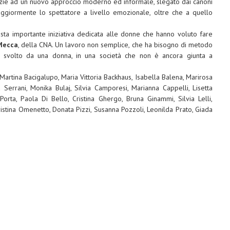
 grazie ad un nuovo approccio moderno ed informale, slegato dai canoni
aggiormente lo spettatore a livello emozionale, oltre che a quello
esta importante iniziativa dedicata alle donne che hanno voluto fare
Mecca
, della CNA. Un lavoro non semplice, che ha bisogno di metodo
se svolto da una donna, in una società che non è ancora giunta a
 Martina Bacigalupo, Maria Vittoria Backhaus, Isabella Balena, Marirosa
errani, Monika Bulaj, Silvia Camporesi, Marianna Cappelli, Lisetta
 Porta, Paola Di Bello, Cristina Ghergo, Bruna Ginammi, Silvia Lelli,
ristina Omenetto, Donata Pizzi, Susanna Pozzoli, Leonilda Prato, Giada