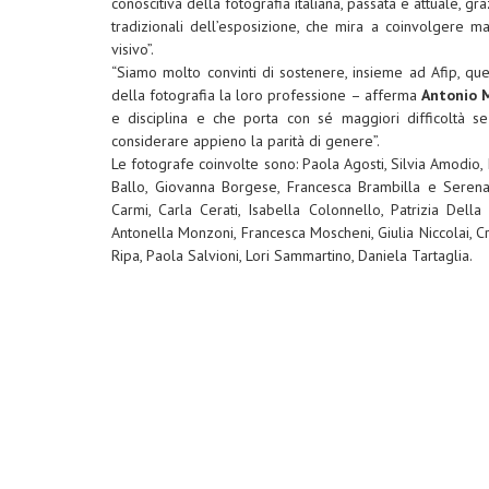
conoscitiva della fotografia italiana, passata e attuale,
tradizionali dell’esposizione, che mira a coinvolgere m
visivo”.
“Siamo molto convinti di sostenere, insieme ad Afip, qu
della fotografia la loro professione – afferma
Antonio 
e disciplina e che porta con sé maggiori difficoltà 
considerare appieno la parità di genere”.
Le fotografe coinvolte sono:
Paola Agosti, Silvia Amodio,
Ballo, Giovanna Borgese, Francesca Brambilla e Serena S
Carmi, Carla Cerati, Isabella Colonnello, Patrizia Della
Antonella Monzoni, Francesca Moscheni, Giulia Niccolai, C
Ripa, Paola Salvioni, Lori Sammartino, Daniela Tartaglia.