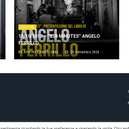
CULTURA
10/10/2018 – “258 MINUTES” ANGELO
FERRILLO
BY
AFIPINTERNATIONAL
25 Settembre 2018
iù pertinente ricordando le tue preferenze e ripetendo le visite. Cliccan