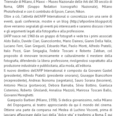
Triennale di Milano, il Maxxi – Museo Nazionale delle Arti del XII secolo di
Roma, GRIN (Gruppo Redattori Iconografici Nazionale), Milano
Photofestival e con il contributo di Epson, Canon, Nikon.
Oltre a ciò, l’attività dell’AFIP International si concretizza con una serie di
eventi, quali conferenze, mostre e un blog (http://afiponline.blogspot.it)
dove verranno segnalati gli eventi più interessanti e saranno discussi i temi
e gli argomenti legati alla fotografia e alla professione.
L’AFIP nasce nel 1960 da un gruppo di fotografi e vede tra i primi associati
Aldo Ballo, Davide Clari, Giancolombo, Mario Dainesi, Gianni Della Valle,
Luciano Ferri, Gian Greguoli, Edoardo Mari, Paolo Monti, Alfredo Pratelli,
Italo Pozzi, Gian Sinigaglia, Fedele Toscani e Roberto Zabban, col
proposito di rinnovare tecnicamente e culturalmente il mestiere della
fotografia, difendendo la libera professione, rivolgendosi soprattutto alla
produzione industriale e pubblicitaria, alla moda, all’editoria.
Il nuovo direttivo dell’AFIP International è composto da Giovanni Gastel
(presidente), Alfredo Pratelli (presidente onorario), Giuseppe Biancofiore
(vicepresidente), Andreas Ikonomu (segretario), Sauro Sorana (tesoriere),
Antonio Mecca (portavoce), Debora Barnaba, Silvia Bottino, Gianluca
Cisternino, Roberto Ghislandi, Annalisa Mazzoli, Marirosa Toscani Ballo,
Giovanni Mereghetti.
Gianpaolo Barbieri (Milano, 1938). Si dedica giovanissimo, nella Milano
del Dopoguerra, al teatro: approcciando da qui il mondo del cinema.
Ottiene una parte da comparsa nel Medea di Luchino Visconti, prima di
lasciarsi affascinare dalle luci della “dolce vita” e trasferirsi a Roma. È qui