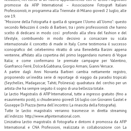
promosse da AFIP International – Associazione Fotografi Italiani
Professionisti, in programma alla Triennale di Milano giovedì 2 luglio, alle
ore 19.
“Missione della Fotografia è quella di spiegare l’Uomo all’Uomo”: questo
secondo Rebuzzini il credo di Barbieri, tra i primi professionisti che hanno
scelto di dedicarsi in modo così profondo alla sfera del fashion e del
lifestyle, contribuendo in modo decisivo a consacrare su scala
internazionale il concetto di made in Italy. Come testimonia il successo
iconografico del celeberrimo ritratto di una Benedetta Barzini appena
ventenne, affidato alla copertina del primo leggendario numero di Vogue
Italia; e come confermano le premiate campagne per Valentino,
Gianfranco Ferré, Dolce&Gabbana, Giorgio Armani, Gianni Versace.
A partire dagli Anni Novanta Barbieri cambia nettamente registro,
proponendo un’inedita serie di reportage di viaggio da paradisi tropicali
(Seychelles, Madagascar, Tahiti, Polinesia): quadratura del cerchio per un
artista che ha sempre seguito il sogno di una bellezza totale.
Le Lectio Magistralis di AFIP International, tutte a ingresso gratuito (fino a
esaurimento posti), si chiuderanno giovedì 16 luglio con Giovanni Gastel e
Giuseppe Di Piazza (tema dell’incontro: La rinascita della fotografia).
Tutte le Lectio magistralis verranno trasmesse in diretta streaming
all’indirizzo http://www.afipinternational.com.
L’iniziativa Lectio magistralis di fotografia e dintorni è promossa da AFIP
International e CNA Professioni, realizzata in collaborazione con La