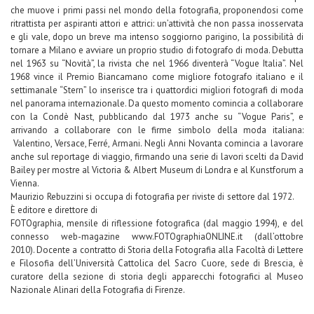
che muove i primi passi nel mondo della fotografia, proponendosi come
ritrattista per aspiranti attori e attrici: un’attività che non passa inosservata
e gli vale, dopo un breve ma intenso soggiorno parigino, la possibilità di
tornare a Milano e avviare un proprio studio di fotografo di moda. Debutta
nel 1963 su “Novità”, la rivista che nel 1966 diventerà “Vogue Italia”. Nel
1968 vince il Premio Biancamano come migliore fotografo italiano e il
settimanale “Stern” lo inserisce tra i quattordici migliori fotografi di moda
nel panorama internazionale. Da questo momento comincia a collaborare
con la Condè Nast, pubblicando dal 1973 anche su “Vogue Paris”, e
arrivando a collaborare con le firme simbolo della moda italiana:
Valentino, Versace, Ferré, Armani. Negli Anni Novanta comincia a lavorare
anche sul reportage di viaggio, firmando una serie di lavori scelti da David
Bailey per mostre al Victoria & Albert Museum di Londra e al Kunstforum a
Vienna.
Maurizio Rebuzzini si occupa di fotografia per riviste di settore dal 1972.
È editore e direttore di
FOTOgraphia, mensile di riflessione fotografica (dal maggio 1994), e del
connesso web-magazine www.FOTOgraphiaONLINE.it (dall’ottobre
2010).
Docente a contratto di Storia della Fotografia alla Facoltà di Lettere
e Filosofia dell’Università Cattolica del Sacro Cuore, sede di Brescia, è
curatore della sezione di storia degli apparecchi fotografici al Museo
Nazionale Alinari della Fotografia di Firenze.