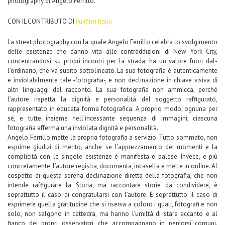
photography di Angelo Ferrillo.
CON IL CONTRIBUTO DI
Fujifilm Italia
La street photography con la quale Angelo Ferrillo celebra lo svolgimento
delle esistenze che danno vita alle contraddizioni di New York City,
concentrandosi su propri incontri per la strada, ha un valore fuori dal­
l’ordinario, che va subit
o sottolineato. La sua fotografia è autenticamente
e inviolabilmente tale -fotografia-, e non declinazione in chiave visiva di
altri linguaggi del racconto. La sua fotografia non ammicca, perché
l’autore rispetta la dignità e personalità del soggetto raffigurato,
rappresentato in educata forma fotografica. A proprio modo, ognuna per
sé, e tutte insieme nell’incessante sequenza di immagini, ciascuna
fotografia afferma una inviolata dignità e personalità.
Angelo Ferrillo mette la propria fotografia a servizio. Tutto sommato, non
esprime giudizi di merito, anche se l’apprezzamento dei momenti e la
complicità con le singole esistenze è manifesta e palese. Invece, e più
concretamente, l’autore registra, documenta, incasella e mette in ordine. Al
cospetto di questa serena declinazione diretta della fotografia, che non
intende raffigurare la Storia, ma raccontare storie da condividere, è
soprattutto il caso di congratularsi con l’autore. È soprattutto il caso di
esprimere quella gratitudine che si riserva a coloro i quali, fotografi e non
solo, non salgono in cattedra, ma hanno l’umiltà di stare accanto e al
fianco dei propri osservatori, che accompagnano in percorsi comuni.