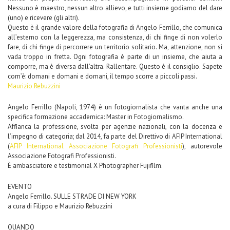
Nessuno è maestro, nessun altro allievo, e tutti insieme godiamo del dare
(uno) e ricevere (gli altri).
Questo è il grande valore della fotografia di Angelo Ferrillo, che comunica
all’esterno con la leggerezza, ma consistenza, di chi finge di non volerlo
fare, di chi finge di percorrere un territorio solitario. Ma, attenzione, non si
vada troppo in fretta. Ogni fotografia è parte di un insieme, che aiuta a
comporre, ma è diversa dall’altra. Rallentare. Questo è il consiglio. Sapete
com’è: domani e domani e domani, il tempo scorre a piccoli passi.
Maurizio Rebuzzini
Angelo Ferrillo (Napoli, 1974) è un fotogiornalista che vanta anche una
specifica formazione accademica: Master in Fotogiornalismo.
Affianca la professione, svolta per agenzie nazionali, con la docenza e
l’impegno di categoria; dal 2014, fa parte del Direttivo di AFIP International
(
AFIP International Associazione Fotografi Professionisti
), autorevole
Associazione Fotografi Professionisti.
È ambasciatore e testimonial X Photographer Fujifilm.
EVENTO
Angelo Ferrillo. SULLE STRADE DI NEW YORK
a cura di Filippo e Maurizio Rebuzzini
QUANDO