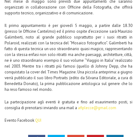
Nel mese di maggio sono previsti due appuntamenti che saranno
organizzati in collaborazione con Officine della Fotografia, che offrirà
supporto tecnico, organizzativo e di comunicazione.
Il primo appuntamento è per giovedì 5 maggio, a partire dalle 18.30
(presso le Officine Cantelmo) ed il primo ospite d’eccezione sarà Maurizio
Galimberti, noto al grande pubblico soprattutto per i suoi ritratti in
Polaroid, realizzati con la tecnica del “Mosaico fotografico”. Galimberti ha
fatto di questa tecnica un uso straordinario quasi magico, rappresentando
con la stessa enfasi non solo ritratti ma anche paesaggi, architetture, città,
ne è uno straordinario esempio il suo volume “Viaggio in Italia” realizzato
nel 2003. Mentre tra i ritratti più famosi (quello di Johnny Depp, che ha
conquistato la cover del Times Magazine. Una piccola anteprima: a giugno
verrà pubblicato il suo libro Portraits (edito da Silvana Editoriale, a cura di
Benedetta Donato), la prima pubblicazione antologica sul genere che lo
ha reso famoso nel mondo.
La partecipazione agli eventi è gratuita e fino ad esaurimento posti, si
consiglia di prenotarsi inviando una mail a
afiplecce@gmail.com
Evento Facebook
QUI