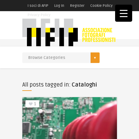
I soci di AFIP
Log In
Register
Cookie Policy
Privacy Policy
All posts tagged in:
Cataloghi
1